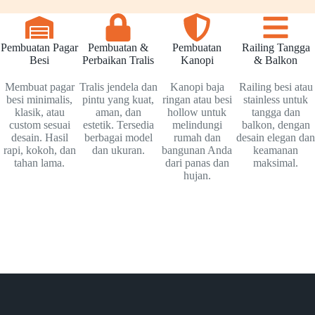
Pembuatan Pagar
Pembuatan &
Pembuatan
Railing Tangga
Besi
Perbaikan Tralis
Kanopi
& Balkon
Membuat pagar
Tralis jendela dan
Kanopi baja
Railing besi atau
besi minimalis,
pintu yang kuat,
ringan atau besi
stainless untuk
klasik, atau
aman, dan
hollow untuk
tangga dan
custom sesuai
estetik. Tersedia
melindungi
balkon, dengan
desain. Hasil
berbagai model
rumah dan
desain elegan dan
rapi, kokoh, dan
dan ukuran.
bangunan Anda
keamanan
tahan lama.
dari panas dan
maksimal.
hujan.