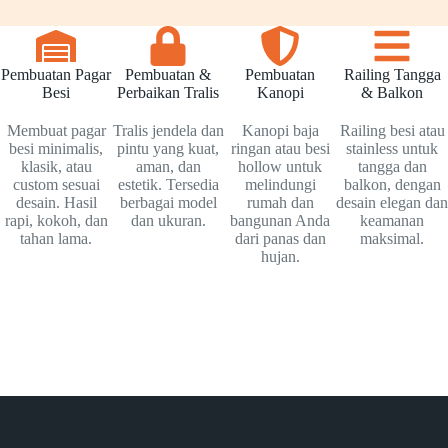
Pembuatan Pagar
Pembuatan &
Pembuatan
Railing Tangga
Besi
Perbaikan Tralis
Kanopi
& Balkon
Membuat pagar
Tralis jendela dan
Kanopi baja
Railing besi atau
besi minimalis,
pintu yang kuat,
ringan atau besi
stainless untuk
klasik, atau
aman, dan
hollow untuk
tangga dan
custom sesuai
estetik. Tersedia
melindungi
balkon, dengan
desain. Hasil
berbagai model
rumah dan
desain elegan dan
rapi, kokoh, dan
dan ukuran.
bangunan Anda
keamanan
tahan lama.
dari panas dan
maksimal.
hujan.