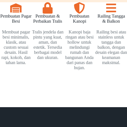
Pembuatan Pagar
Pembuatan &
Pembuatan
Railing Tangga
Besi
Perbaikan Tralis
Kanopi
& Balkon
Membuat pagar
Tralis jendela dan
Kanopi baja
Railing besi atau
besi minimalis,
pintu yang kuat,
ringan atau besi
stainless untuk
klasik, atau
aman, dan
hollow untuk
tangga dan
custom sesuai
estetik. Tersedia
melindungi
balkon, dengan
desain. Hasil
berbagai model
rumah dan
desain elegan dan
rapi, kokoh, dan
dan ukuran.
bangunan Anda
keamanan
tahan lama.
dari panas dan
maksimal.
hujan.