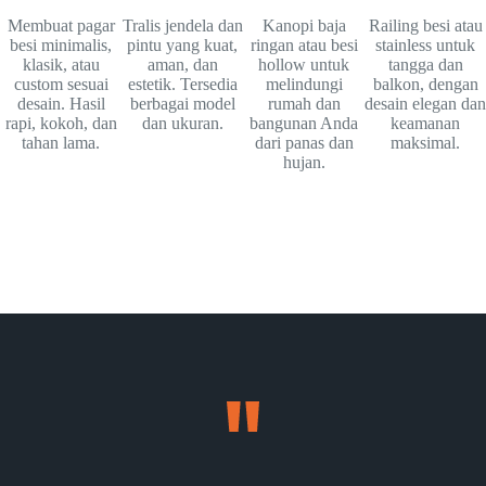
Membuat pagar
Tralis jendela dan
Kanopi baja
Railing besi atau
besi minimalis,
pintu yang kuat,
ringan atau besi
stainless untuk
klasik, atau
aman, dan
hollow untuk
tangga dan
custom sesuai
estetik. Tersedia
melindungi
balkon, dengan
desain. Hasil
berbagai model
rumah dan
desain elegan dan
rapi, kokoh, dan
dan ukuran.
bangunan Anda
keamanan
tahan lama.
dari panas dan
maksimal.
hujan.