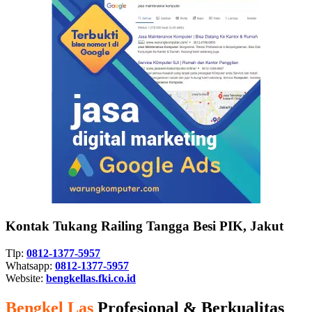
Kontak Tukang Railing Tangga Besi PIK, Jakut
Tlp:
0812-1377-5957
Whatsapp:
0812-1377-5957
Website:
bengkellas.fki.co.id
Bengkel Las
Profesional & Berkualitas