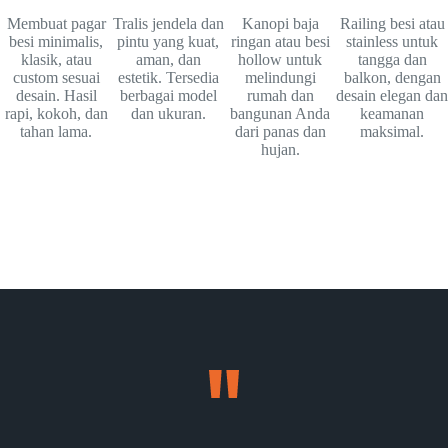
Membuat pagar
Tralis jendela dan
Kanopi baja
Railing besi atau
besi minimalis,
pintu yang kuat,
ringan atau besi
stainless untuk
klasik, atau
aman, dan
hollow untuk
tangga dan
custom sesuai
estetik. Tersedia
melindungi
balkon, dengan
desain. Hasil
berbagai model
rumah dan
desain elegan dan
rapi, kokoh, dan
dan ukuran.
bangunan Anda
keamanan
tahan lama.
dari panas dan
maksimal.
hujan.