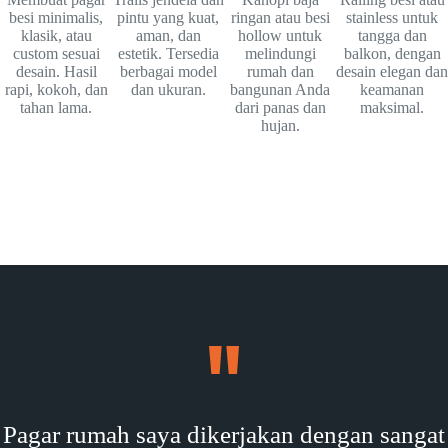
besi minimalis,
pintu yang kuat,
ringan atau besi
stainless untuk
klasik, atau
aman, dan
hollow untuk
tangga dan
custom sesuai
estetik. Tersedia
melindungi
balkon, dengan
desain. Hasil
berbagai model
rumah dan
desain elegan dan
rapi, kokoh, dan
dan ukuran.
bangunan Anda
keamanan
tahan lama.
dari panas dan
maksimal.
hujan.
Pagar rumah saya dikerjakan dengan sangat