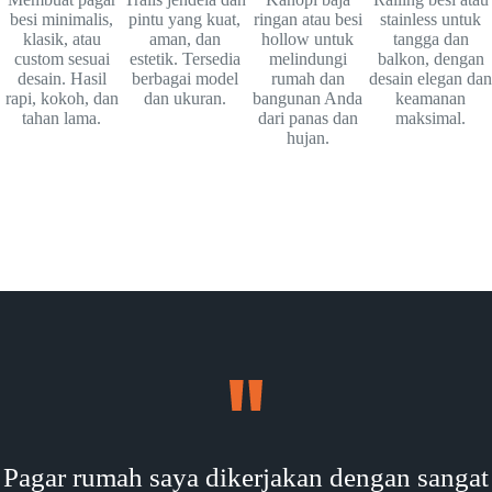
besi minimalis,
pintu yang kuat,
ringan atau besi
stainless untuk
klasik, atau
aman, dan
hollow untuk
tangga dan
custom sesuai
estetik. Tersedia
melindungi
balkon, dengan
desain. Hasil
berbagai model
rumah dan
desain elegan dan
rapi, kokoh, dan
dan ukuran.
bangunan Anda
keamanan
tahan lama.
dari panas dan
maksimal.
hujan.
Pagar rumah saya dikerjakan dengan sangat