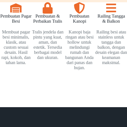
Pembuatan Pagar
Pembuatan &
Pembuatan
Railing Tangga
Besi
Perbaikan Tralis
Kanopi
& Balkon
Membuat pagar
Tralis jendela dan
Kanopi baja
Railing besi atau
besi minimalis,
pintu yang kuat,
ringan atau besi
stainless untuk
klasik, atau
aman, dan
hollow untuk
tangga dan
custom sesuai
estetik. Tersedia
melindungi
balkon, dengan
desain. Hasil
berbagai model
rumah dan
desain elegan dan
rapi, kokoh, dan
dan ukuran.
bangunan Anda
keamanan
tahan lama.
dari panas dan
maksimal.
hujan.