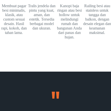
Membuat pagar
Tralis jendela dan
Kanopi baja
Railing besi atau
besi minimalis,
pintu yang kuat,
ringan atau besi
stainless untuk
klasik, atau
aman, dan
hollow untuk
tangga dan
custom sesuai
estetik. Tersedia
melindungi
balkon, dengan
desain. Hasil
berbagai model
rumah dan
desain elegan dan
rapi, kokoh, dan
dan ukuran.
bangunan Anda
keamanan
tahan lama.
dari panas dan
maksimal.
hujan.