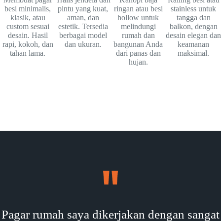
besi minimalis,
pintu yang kuat,
ringan atau besi
stainless untuk
klasik, atau
aman, dan
hollow untuk
tangga dan
custom sesuai
estetik. Tersedia
melindungi
balkon, dengan
desain. Hasil
berbagai model
rumah dan
desain elegan dan
rapi, kokoh, dan
dan ukuran.
bangunan Anda
keamanan
tahan lama.
dari panas dan
maksimal.
hujan.
Pagar rumah saya dikerjakan dengan sangat