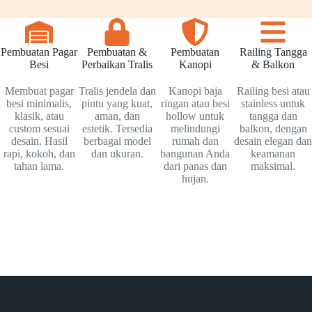
Pembuatan Pagar
Pembuatan &
Pembuatan
Railing Tangga
Besi
Perbaikan Tralis
Kanopi
& Balkon
Membuat pagar
Tralis jendela dan
Kanopi baja
Railing besi atau
besi minimalis,
pintu yang kuat,
ringan atau besi
stainless untuk
klasik, atau
aman, dan
hollow untuk
tangga dan
custom sesuai
estetik. Tersedia
melindungi
balkon, dengan
desain. Hasil
berbagai model
rumah dan
desain elegan dan
rapi, kokoh, dan
dan ukuran.
bangunan Anda
keamanan
tahan lama.
dari panas dan
maksimal.
hujan.