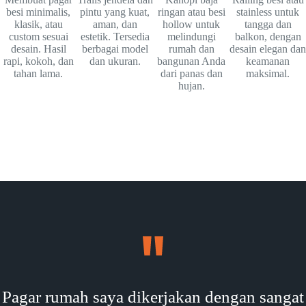
besi minimalis,
pintu yang kuat,
ringan atau besi
stainless untuk
klasik, atau
aman, dan
hollow untuk
tangga dan
custom sesuai
estetik. Tersedia
melindungi
balkon, dengan
desain. Hasil
berbagai model
rumah dan
desain elegan dan
rapi, kokoh, dan
dan ukuran.
bangunan Anda
keamanan
tahan lama.
dari panas dan
maksimal.
hujan.
Pagar rumah saya dikerjakan dengan sangat