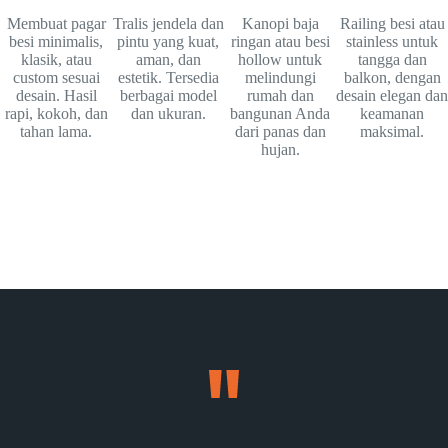
Membuat pagar
Tralis jendela dan
Kanopi baja
Railing besi atau
besi minimalis,
pintu yang kuat,
ringan atau besi
stainless untuk
klasik, atau
aman, dan
hollow untuk
tangga dan
custom sesuai
estetik. Tersedia
melindungi
balkon, dengan
desain. Hasil
berbagai model
rumah dan
desain elegan dan
rapi, kokoh, dan
dan ukuran.
bangunan Anda
keamanan
tahan lama.
dari panas dan
maksimal.
hujan.